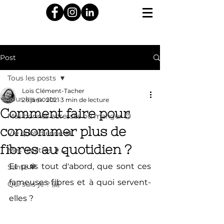
Post
Tous les posts
Loïs Clément-Tacher
Tous les posts
26 janv. 2021
3 min de lecture
Comment faire pour
Mes bonnes adresses où manger 😋
consommer plus de
Vie quotidienne 📲
fibres au quotidien ?
Mes recettes 👩‍🍳
Et puis tout d'abord, que sont ces 
Santé 💖
fameuses fibres et à quoi servent-
Qui suis-je ? 🤗
elles ? 