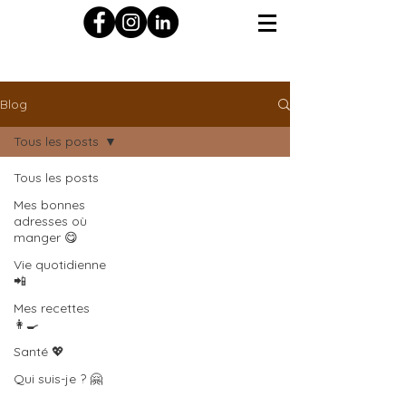
Blog
Tous les posts
Tous les posts
Mes bonnes
adresses où
manger 😋
Vie quotidienne
📲
Mes recettes
👩‍🍳
Santé 💖
Qui suis-je ? 🤗