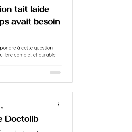
on était l'aide
ps avait besoin
épondre à cette question
quilibre complet et durable
re
e Doctolib ?