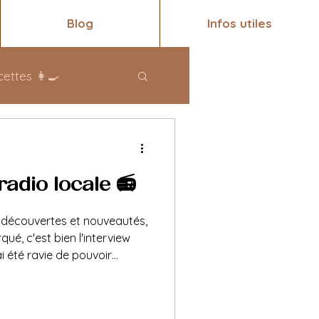
Blog
Infos utiles
ettes 👩‍🍳
 radio locale 📻
n découvertes et nouveautés,
qué, c'est bien l'interview
ai été ravie de pouvoir
ux occasions cette année,
limentation et
t vos habitudes et conseils ☀️