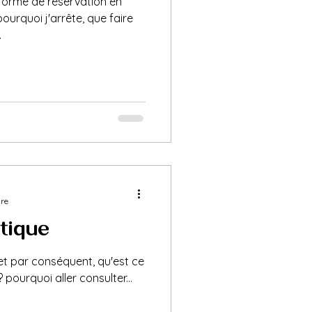
forme de réservation en
 pourquoi j'arrête, que faire
.
ure
étique ?
 et par conséquent, qu'est ce
 pourquoi aller consulter...