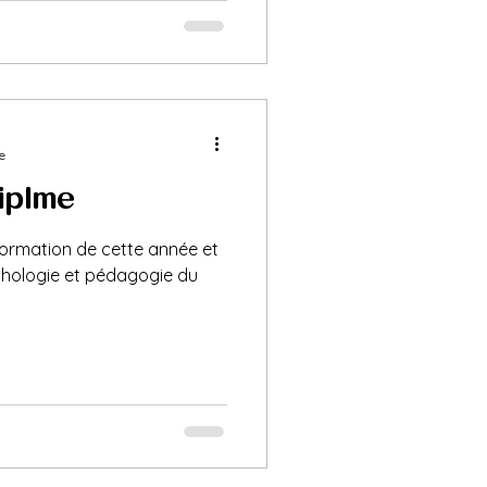
nne ✨ Les locaux de la radio
a
e
plôme !
formation de cette année et
chologie et pédagogie du