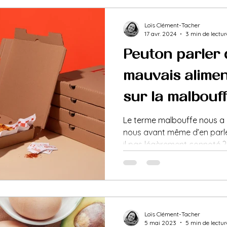
Loïs Clément-Tacher
17 avr. 2024
3 min de lectur
Peut-on parler 
«mauvais» aliment
sur la malbouff
Le terme malbouffe nous a p
nous avant même d’en parler
il pas légèrement connoté ?
Loïs Clément-Tacher
5 mai 2023
5 min de lectur