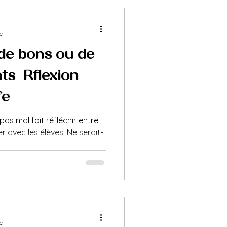
e
de «bons» ou de
s ? Réflexion
e.
as mal fait réfléchir entre
 avec les élèves. Ne serait-
e