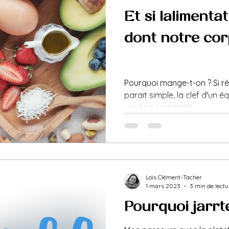
Et si l'alimentati
dont notre cor
Pourquoi mange-t-on ? Si r
parait simple, la clef d'un é
réside pourtant là...
Loïs Clément-Tacher
1 mars 2023
3 min de lectu
Pourquoi j'arrêt