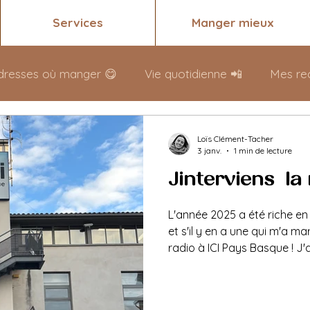
Services
Manger mieux
dresses où manger 😋
Vie quotidienne 📲
Mes rec
Loïs Clément-Tacher
3 janv.
1 min de lecture
J'interviens à la
L'année 2025 a été riche e
et s'il y en a une qui m'a mar
radio à ICI Pays Basque ! J'
intervenir sur le 101.3 à de
pour aborder deux sujets : le 4 juillet : a
saison estivale, quelles son