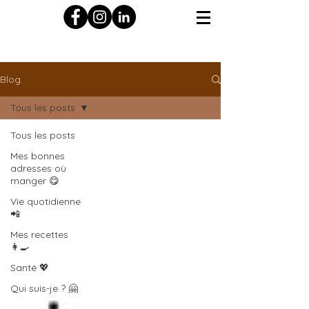
Blog
Tous les posts
Tous les posts
Mes bonnes
adresses où
manger 😋
Vie quotidienne
📲
Mes recettes
👩‍🍳
Santé 💖
Qui suis-je ? 🤗