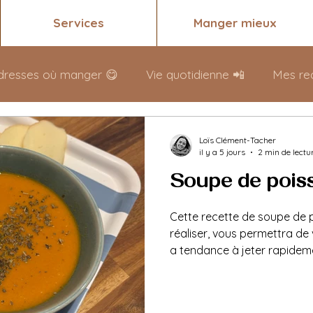
Services
Manger mieux
dresses où manger 😋
Vie quotidienne 📲
Mes rec
Loïs Clément-Tacher
il y a 5 jours
2 min de lectu
Soupe de pois
Cette recette de soupe de p
réaliser, vous permettra de 
a tendance à jeter rapideme
d'excellentes propriétés nutri
déclinable à l'infini !