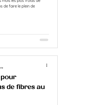
es mois les plus froids de
s de faire le plein de
ure
 pour
s de fibres au