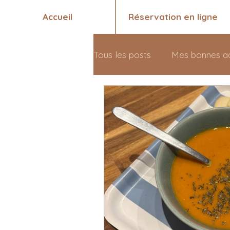
Accueil
Réservation en ligne
Tous les posts
Mes bonnes a
Santé 💖
Qui suis-je ? 🤗