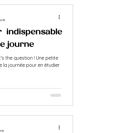
ture
r : indispensable
journée ?
's the question ! Une petite
 la journée pour en étudier
ure