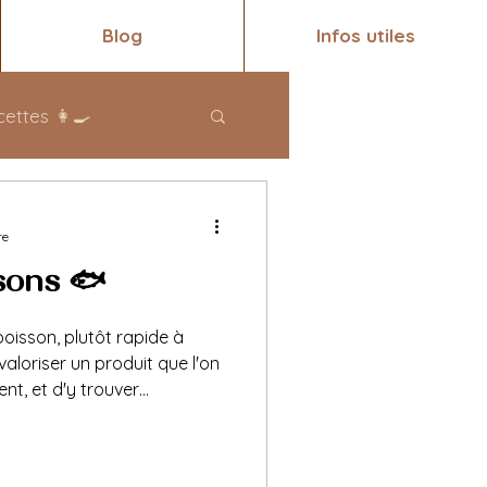
Blog
Infos utiles
ettes 👩‍🍳
re
sons 🐟
oisson, plutôt rapide à
valoriser un produit que l'on
nt, et d'y trouver
tionnelles. Elle est