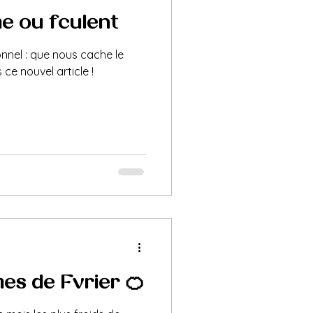
me ou féculent ?
onnel : que nous cache le
ce nouvel article !
umes de Février 🍊