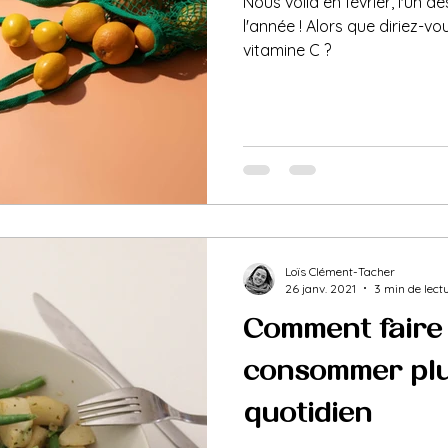
Nous voilà en février, l'un d
l'année ! Alors que diriez-vou
vitamine C ?
Loïs Clément-Tacher
26 janv. 2021
3 min de lect
Comment faire
consommer plu
quotidien ?