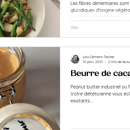
Les fibres alimentaires son
glucidiques d'origine végéta
système digestif humain...
Loïs Clément-Tacher
10 janv. 2021
2 min de lect
Beurre de caca
Peanut butter industriel ou 
Votre diététicienne vous écl
existants...