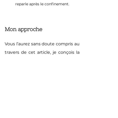
reparle après le confinement.
Mon approche
Vous l’aurez sans doute compris au 
travers de cet article, je conçois la 
nutrition comme une alliée de la 
santé. Mais sans plaisir, comment 
maintenir un équilibre ?  C’est 
pourquoi je propose dans mon 
accompagnement une 
alimentation-santé-plaisir 😋, ce trio 
étant à mes yeux indissociable. On 