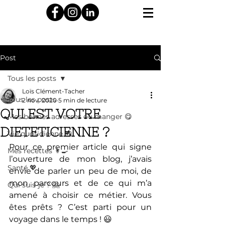
Post
Tous les posts
Loïs Clément-Tacher
Tous les posts
2 nov. 2020
5 min de lecture
QUI EST VOTRE
Mes bonnes adresses où manger 😋
DIETETICIENNE ?
Vie quotidienne 📲
Pour ce premier article qui signe 
Mes recettes 👩‍🍳
l’ouverture de mon blog, j’avais 
Santé 💖
envie de parler un peu de moi, de 
mon parcours et de ce qui m’a 
Qui suis-je ? 🤗
amené à choisir ce métier. Vous 
êtes prêts ? C’est parti pour un 
voyage dans le temps ! 😃