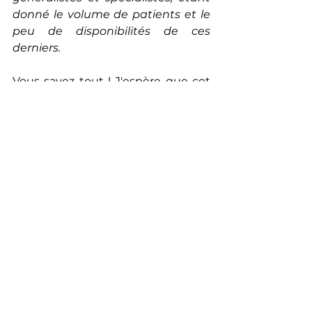
donné le volume de patients et le 
peu de disponibilités de ces 
derniers.
Vous savez tout ! J'espère que cet 
article aidera les diététiciens qui se 
questionnent ou ceux en devenir à 
éclairer leur choix.
A bientôt ✨
Santé
Ma vision
Partage
Conseils
Comparaison
Côte Basque
Choisir
Communication
Consultation
Métier
Stratégie
Qui suis-je ? 🤗
Santé 💖