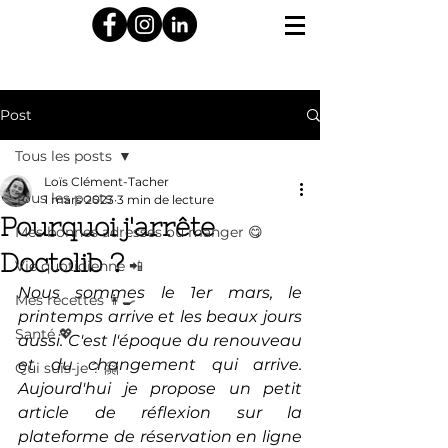
Post
Tous les posts
Loïs Clément-Tacher
Tous les posts
1 mars 2023
3 min de lecture
Pourquoi j'arrête
Mes bonnes adresses où manger 😋
Doctolib ?
Vie quotidienne 📲
Nous sommes le 1er mars, le 
Mes recettes 👩‍🍳
printemps arrive et les beaux jours 
Santé 💖
aussi. C'est l'époque du renouveau 
et du changement qui arrive. 
Qui suis-je ? 🤗
Aujourd'hui je propose un petit 
article de réflexion sur la 
plateforme de réservation en ligne 