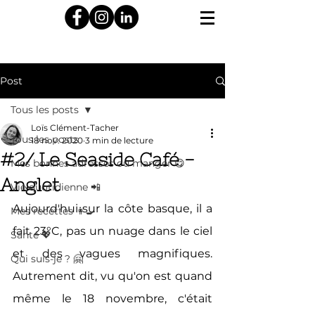
Post
Tous les posts
Loïs Clément-Tacher
Tous les posts
18 nov. 2020
3 min de lecture
#2/ Le Seaside Café -
Mes bonnes adresses où manger 😋
Anglet
Vie quotidienne 📲
Aujourd'hui sur la côte basque, il a 
Mes recettes 👩‍🍳
fait 23°C, pas un nuage dans le ciel 
Santé 💖
et des vagues magnifiques. 
Qui suis-je ? 🤗
Autrement dit, vu qu'on est quand 
même le 18 novembre, c'était 